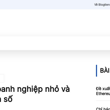
Về Blogtie
Kiến thức
More
BÀI
oanh nghiệp nhỏ và
Đề xuấ
Ethereu
n số
Chỉ báo