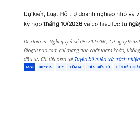
Dự kiến, Luật Hỗ trợ doanh nghiệp nhỏ và vừ
kỳ họp
tháng 10/2026
và có hiệu lực từ
ngà
Disclaimer: Nghị quyết số 05/2025/NQ-CP ngày 9/9/20
Blogtienao.com chỉ mang tính chất tham khảo, không 
đầu tư. Chi tiết xem tại
Tuyên bố miễn trừ trách nhiệ
TAGS
BITCOIN
BTC
TIỀN ẢO
TIỀN ĐIỆN TỬ
TIỀN KỸ THUẬ
Chia Sẻ