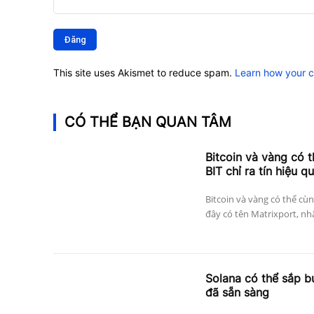
Bình
luận:
This site uses Akismet to reduce spam.
Learn how your 
CÓ THỂ BẠN QUAN TÂM
Bitcoin và vàng có 
BIT chỉ ra tín hiệu q
Bitcoin và vàng có thể cùn
đây có tên Matrixport, nh
Solana có thể sắp bư
đã sẵn sàng