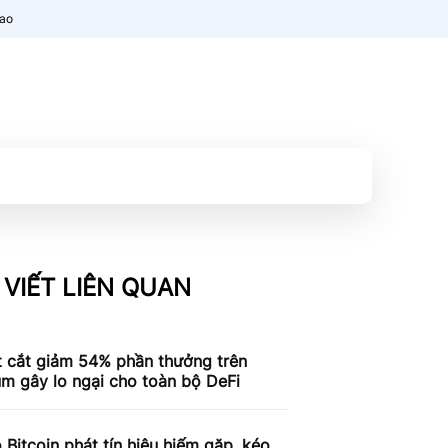
nao
 VIẾT LIÊN QUAN
t cắt giảm 54% phần thưởng trên
m gây lo ngại cho toàn bộ DeFi
 Bitcoin phát tín hiệu hiếm gặp, kéo