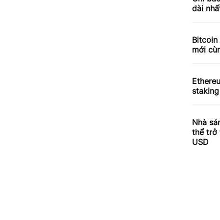
dài nhấ
Bitcoin
mới cùn
Ethere
staking
Nhà sá
thể trở
USD