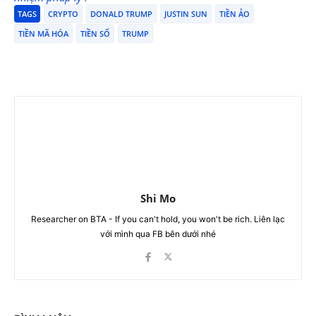
TAGS
CRYPTO
DONALD TRUMP
JUSTIN SUN
TIỀN ẢO
TIỀN MÃ HÓA
TIỀN SỐ
TRUMP
Shi Mo
Researcher on BTA - If you can't hold, you won't be rich. Liên lạc
với mình qua FB bên dưới nhé