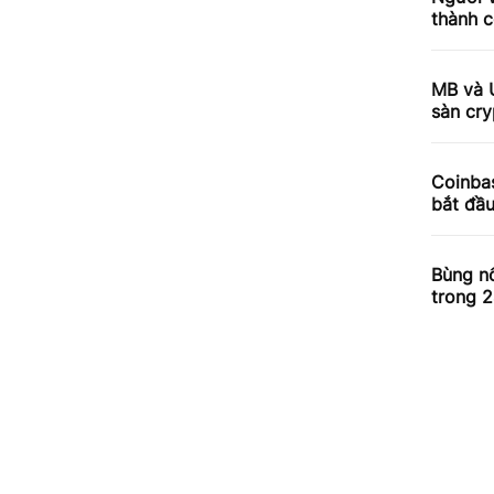
thành c
MB và 
sàn cry
Coinbas
bắt đầ
Bùng nổ
trong 2