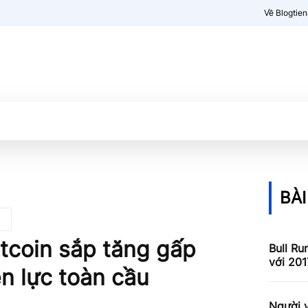
Về Blogtie
Kiến thức
More
BÀI
itcoin sắp tăng gấp
Bull Ru
với 201
n lực toàn cầu
Người v