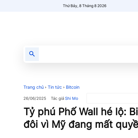
Thứ Bảy, 8 Tháng 8 2026
Tin tức
Nổi bật
Người Mới 🔥
Trang chủ
Tin tức
Bitcoin
Tác giả
Shi Mo
26/06/2025
Tỷ phú Phố Wall hé lộ: B
đôi vì Mỹ đang mất quyề