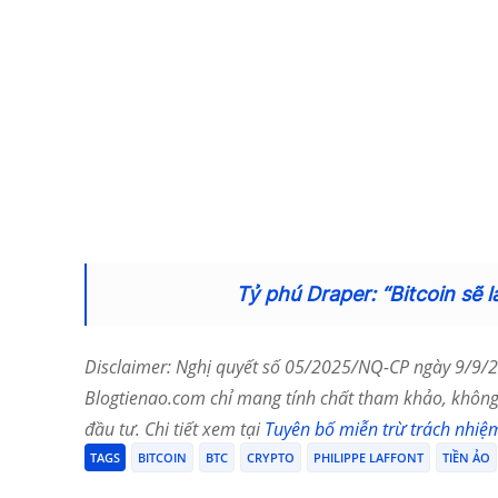
Tỷ phú Draper: “Bitcoin sẽ l
Disclaimer: Nghị quyết số 05/2025/NQ-CP ngày 9/9/20
Blogtienao.com chỉ mang tính chất tham khảo, không 
đầu tư. Chi tiết xem tại
Tuyên bố miễn trừ trách nhiệ
TAGS
BITCOIN
BTC
CRYPTO
PHILIPPE LAFFONT
TIỀN ẢO