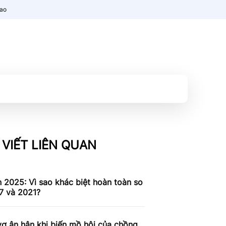
nao
 VIẾT LIÊN QUAN
n 2025: Vì sao khác biệt hoàn toàn so
7 và 2021?
ợ ân hận khi biến mồ hôi của chồng