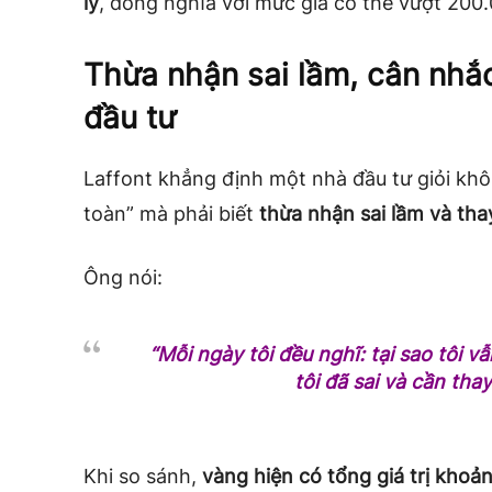
lý
, đồng nghĩa với mức giá có thể vượt 200
Thừa nhận sai lầm, cân nhắc
đầu tư
Laffont khẳng định một nhà đầu tư giỏi kh
toàn” mà phải biết
thừa nhận sai lầm và tha
Ông nói:
“Mỗi ngày tôi đều nghĩ: tại sao tôi v
tôi đã sai và cần thay
Khi so sánh,
vàng hiện có tổng giá trị kho