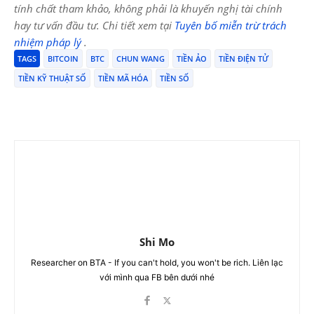
tính chất tham khảo, không phải là khuyến nghị tài chính
hay tư vấn đầu tư. Chi tiết xem tại
Tuyên bố miễn trừ trách
nhiệm pháp lý
.
TAGS
BITCOIN
BTC
CHUN WANG
TIỀN ẢO
TIỀN ĐIỆN TỬ
TIỀN KỸ THUẬT SỐ
TIỀN MÃ HÓA
TIỀN SỐ
Shi Mo
Researcher on BTA - If you can't hold, you won't be rich. Liên lạc
với mình qua FB bên dưới nhé