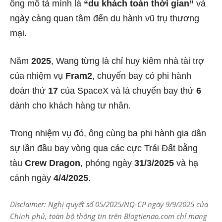
ông mô tả mình là
“du khách toàn thời gian”
và
ngày càng quan tâm đến du hành vũ trụ thương
mại.
Năm
2025
, Wang từng là chỉ huy kiêm nhà tài trợ
của nhiệm vụ
Fram2
, chuyến bay có phi hành
đoàn thứ
17
của SpaceX và là chuyến bay thứ
6
dành cho khách hàng tư nhân.
Trong nhiệm vụ đó, ông cùng ba phi hành gia dân
sự lần đầu bay vòng qua các cực Trái Đất bằng
tàu
Crew Dragon
, phóng ngày
31/3/2025
và hạ
cánh ngày
4/4/2025
.
Disclaimer: Nghị quyết số 05/2025/NQ-CP ngày 9/9/2025 của
Chính phủ, toàn bộ thông tin trên Blogtienao.com chỉ mang