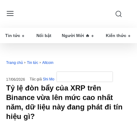
Tin tức
Nổi bật
Người Mới 🔥
Kiến thức
Trang chủ
Tin tức
Altcoin
Tác giả
Shi Mo
17/06/2026
Tỷ lệ đòn bẩy của XRP trên
Binance vừa lên mức cao nhất
năm, dữ liệu này đang phát đi tín
hiệu gì?