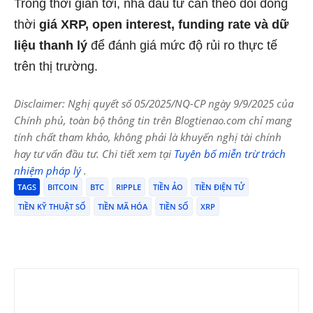
Trong thời gian tới, nhà đầu tư cần theo dõi đồng
thời
giá XRP, open interest, funding rate và dữ
liệu thanh lý
để đánh giá mức độ rủi ro thực tế
trên thị trường.
Disclaimer: Nghị quyết số 05/2025/NQ-CP ngày 9/9/2025 của
Chính phủ, toàn bộ thông tin trên Blogtienao.com chỉ mang
tính chất tham khảo, không phải là khuyến nghị tài chính
hay tư vấn đầu tư. Chi tiết xem tại
Tuyên bố miễn trừ trách
nhiệm pháp lý
.
TAGS
BITCOIN
BTC
RIPPLE
TIỀN ẢO
TIỀN ĐIỆN TỬ
TIỀN KỸ THUẬT SỐ
TIỀN MÃ HÓA
TIỀN SỐ
XRP