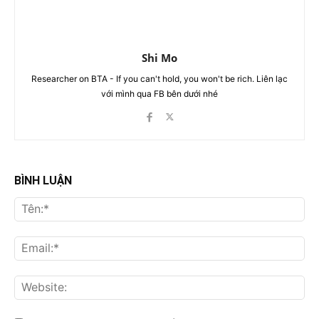
Shi Mo
Researcher on BTA - If you can't hold, you won't be rich. Liên lạc
với mình qua FB bên dưới nhé
BÌNH LUẬN
Tên
Ema
Web