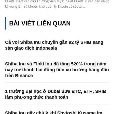
CLARITY Act vẫn chờ Thượng viện Mỹ Dự luật CLARITY, văn bản được
kỳ vọng làm rõ khuôn khổ quản lý Bitcoin và các tài...
BÀI VIẾT LIÊN QUAN
Cá voi Shiba Inu chuyển gần 92 tỷ SHIB sang
sàn giao dịch Indonesia
Shiba Inu và Floki Inu đã tăng 520% ​​trong năm
nay trở thành hai đồng tiền xu hướng hàng đầu
trên Binance
1 trường đại học ở Dubai đưa BTC, ETH, SHIB
làm phương thức thanh toán
Shiba Inu gây chú ý khi Shytoshi Kusama im