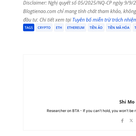
Disclaimer: Nghị quyết số 05/2025/NQ-CP ngày 9/9/20
Blogtienao.com chỉ mang tính chất tham khảo, không 
đầu tư. Chi tiết xem tại
Tuyên bố miễn trừ trách nhiệ
TAGS
CRYPTO
ETH
ETHEREUM
TIỀN ẢO
TIỀN MÃ HÓA
Chia Sẻ
Shi Mo
Researcher on BTA - If you can't hold, you won't be 