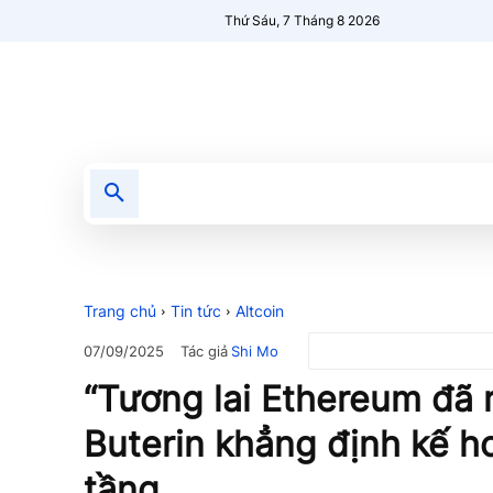
Thứ Sáu, 7 Tháng 8 2026
Tin tức
Nổi bật
Người Mới 🔥
Trang chủ
Tin tức
Altcoin
Tác giả
Shi Mo
07/09/2025
“Tương lai Ethereum đã rõ
Buterin khẳng định kế h
tầng