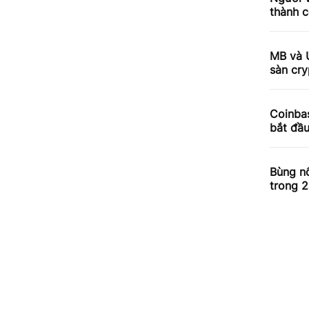
thành c
MB và 
sàn cry
Coinbas
bắt đầ
Bùng nổ
trong 2