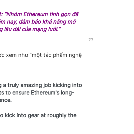
t:
“Nhóm Ethereum tinh gọn đã
năm nay, đảm bảo khả năng mở
 lâu dài của mạng lưới.”
ợc xem như “một tác phẩm nghệ
a truly amazing job kicking into
onts to ensure Ethereum's long-
ence.
to kick into gear at roughly the
N