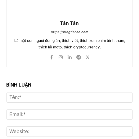
Tân Tân
https://blogtienao.com
Là một con người đơn giản, thích viết, thích xem phim trinh thám,
thích lái moto, thích cryptocurrency.
BÌNH LUẬN
Tên
Ema
Web