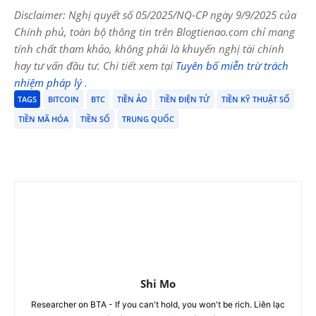
Disclaimer: Nghị quyết số 05/2025/NQ-CP ngày 9/9/2025 của
Chính phủ, toàn bộ thông tin trên Blogtienao.com chỉ mang
tính chất tham khảo, không phải là khuyến nghị tài chính
hay tư vấn đầu tư. Chi tiết xem tại
Tuyên bố miễn trừ trách
nhiệm pháp lý
.
TAGS
BITCOIN
BTC
TIỀN ẢO
TIỀN ĐIỆN TỬ
TIỀN KỸ THUẬT SỐ
TIỀN MÃ HÓA
TIỀN SỐ
TRUNG QUỐC
Shi Mo
Researcher on BTA - If you can't hold, you won't be rich. Liên lạc