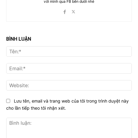
với mình qua FB bên dưới nhé
BÌNH LUẬN
Tên
Ema
Web
Lưu tên, email và trang web của tôi trong trình duyệt này
cho lần tiếp theo tôi nhận xét.