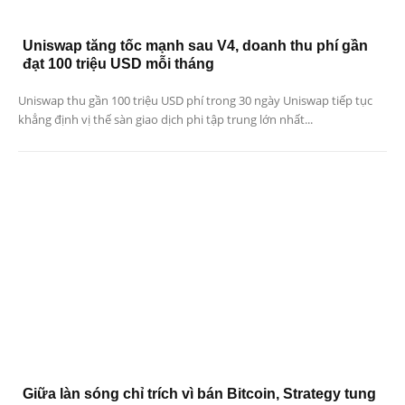
Uniswap tăng tốc mạnh sau V4, doanh thu phí gần
đạt 100 triệu USD mỗi tháng
Uniswap thu gần 100 triệu USD phí trong 30 ngày Uniswap tiếp tục
khẳng định vị thế sàn giao dịch phi tập trung lớn nhất...
Giữa làn sóng chỉ trích vì bán Bitcoin, Strategy tung