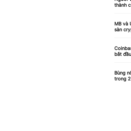
thành c
MB và 
sàn cry
Coinbas
bắt đầ
Bùng nổ
trong 2