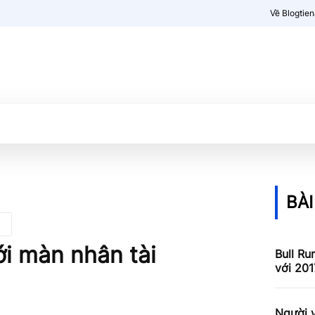
Về Blogtie
Kiến thức
More
BÀI
ới màn nhân tài
Bull Ru
với 201
Người v