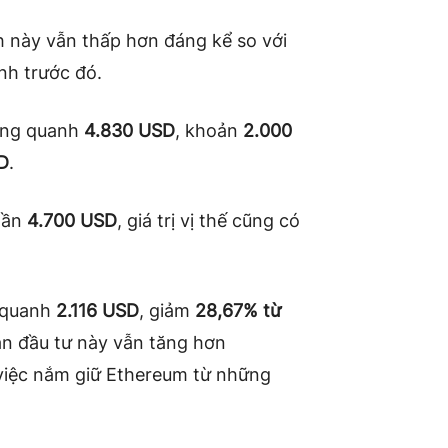
ch này vẫn thấp hơn đáng kể so với
nh trước đó.
từng quanh
4.830 USD
, khoản
2.000
SD
.
 gần
4.700 USD
, giá trị vị thế cũng có
h quanh
2.116 USD
, giảm
28,67% từ
oản đầu tư này vẫn tăng hơn
 việc nắm giữ Ethereum từ những