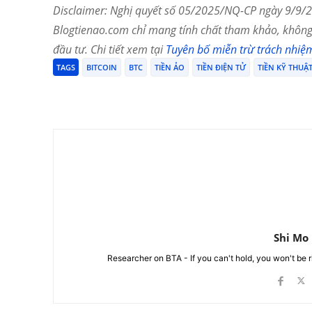
Disclaimer: Nghị quyết số 05/2025/NQ-CP ngày 9/9/20
Blogtienao.com chỉ mang tính chất tham khảo, không 
đầu tư. Chi tiết xem tại
Tuyên bố miễn trừ trách nhiệ
TAGS
BITCOIN
BTC
TIỀN ẢO
TIỀN ĐIỆN TỬ
TIỀN KỸ THUẬ
Chia Sẻ
Shi Mo
Researcher on BTA - If you can't hold, you won't be 