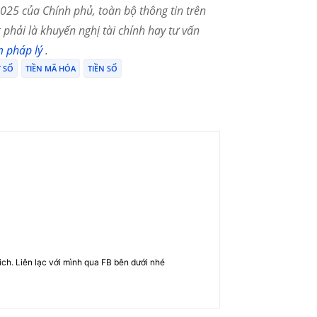
25 của Chính phủ, toàn bộ thông tin trên
phải là khuyến nghị tài chính hay tư vấn
m pháp lý
.
T SỐ
TIỀN MÃ HÓA
TIỀN SỐ
rich. Liên lạc với mình qua FB bên dưới nhé