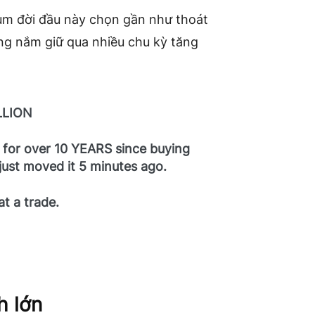
eum đời đầu này chọn gần như thoát
ừng nắm giữ qua nhiều chu kỳ tăng
LLION
 for over 10 YEARS since buying
 just moved it 5 minutes ago.
t a trade.
h lớn