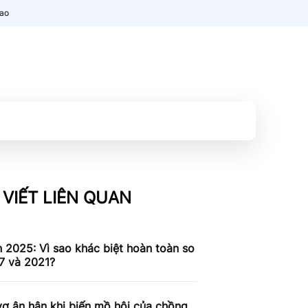
nao
 VIẾT LIÊN QUAN
n 2025: Vì sao khác biệt hoàn toàn so
7 và 2021?
ợ ân hận khi biến mồ hôi của chồng