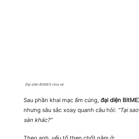
Đại diện BitMEX chia sẻ
Sau phần khai mạc ấm cúng,
đại diện BitM
nhưng sâu sắc xoay quanh câu hỏi:
“Tại sa
sàn khác?”
Theo anh, yếu tố then chốt nằm ở: