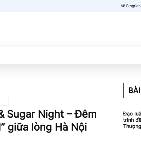
Về Blogtie
Kiến thức
More
BÀI
 & Sugar Night – Đêm
Đạo luậ
trình đ
” giữa lòng Hà Nội
Thượng