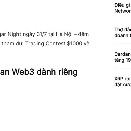
Điều gì
Networ
Thợ đào
gar Night ngày 31/7 tại Hà Nội – đêm
doanh 
 tham dự, Trading Contest $1000 và
Cardan
tăng 1
gian Web3 dành riêng
XRP rơi
đặt cư