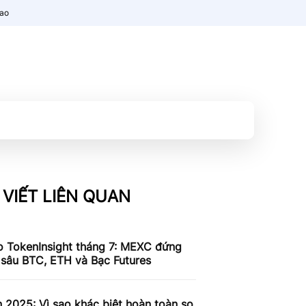
nao
 VIẾT LIÊN QUAN
o TokenInsight tháng 7: MEXC đứng
 sâu BTC, ETH và Bạc Futures
n 2025: Vì sao khác biệt hoàn toàn so