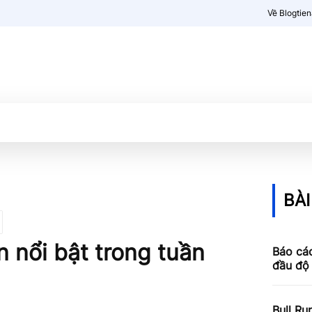
Về Blogtie
Kiến thức
More
BÀI
 nổi bật trong tuần
Báo cá
đầu độ
Bull Ru