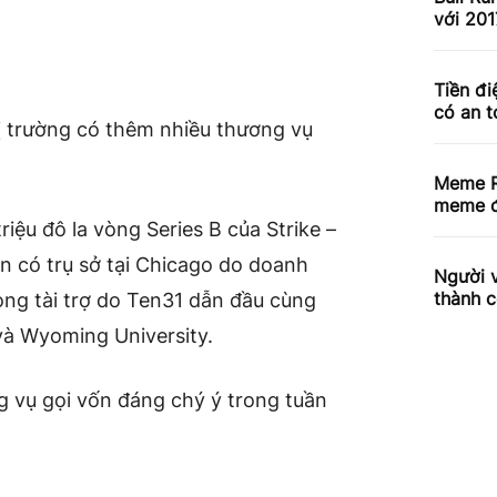
với 201
Tiền đi
có an 
hị trường có thêm nhiều thương vụ
Meme R
meme đ
iệu đô la vòng Series B của Strike –
n có trụ sở tại Chicago do doanh
Người v
thành c
òng tài trợ do Ten31 dẫn đầu cùng
và Wyoming University.
 vụ gọi vốn đáng chý ý trong tuần