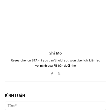
Shi Mo
Researcher on BTA - If you can't hold, you won't be rich. Liên lạc
với mình qua FB bên dưới nhé
BÌNH LUẬN
Tên