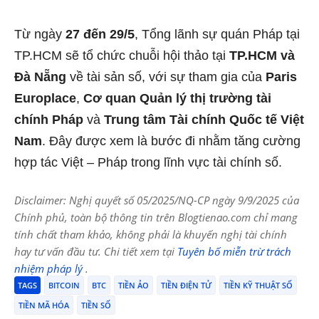
Từ ngày
27 đến 29/5
, Tổng lãnh sự quán Pháp tại
TP.HCM sẽ tổ chức chuỗi hội thảo tại
TP.HCM và
Đà Nẵng
về tài sản số, với sự tham gia của
Paris
Europlace
,
Cơ quan Quản lý thị trường tài
chính Pháp
và
Trung tâm Tài chính Quốc tế Việt
Nam
. Đây được xem là bước đi nhằm tăng cường
hợp tác Việt – Pháp trong lĩnh vực tài chính số.
Disclaimer: Nghị quyết số 05/2025/NQ-CP ngày 9/9/2025 của
Chính phủ, toàn bộ thông tin trên Blogtienao.com chỉ mang
tính chất tham khảo, không phải là khuyến nghị tài chính
hay tư vấn đầu tư. Chi tiết xem tại
Tuyên bố miễn trừ trách
nhiệm pháp lý
.
TAGS
BITCOIN
BTC
TIỀN ẢO
TIỀN ĐIỆN TỬ
TIỀN KỸ THUẬT SỐ
TIỀN MÃ HÓA
TIỀN SỐ