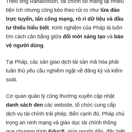
Theo ông Ranaivoson, tài chính số mang lại nhiều
tiện ích nhưng cũng kéo theo rủi ro như
lừa đảo
trực tuyến, tấn công mạng, rò rỉ dữ liệu và đầu
tư thiếu hiểu biết
. Kinh nghiệm của Pháp là luôn
tìm cách cân bằng giữa
đổi mới sáng tạo
và
bảo
vệ người dùng
.
Tại Pháp, các sàn giao dịch tài sản mã hóa phải
tuân thủ yêu cầu nghiêm ngặt về đăng ký và kiểm
soát.
Cơ quan quản lý cũng thường xuyên cập nhật
danh sách đen
các website, tổ chức cung cấp
dịch vụ tài chính trái phép. Bên cạnh đó, Pháp chú
trọng an ninh mạng và giáo dục tài chính thông
qua chương trình
Educfi
, giúp người dân, đặc biệt