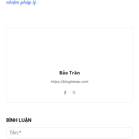
nhiệm pháp lý
.
Bảo Trân
https://blogtienao.com
BÌNH LUẬN
Tên