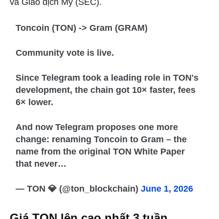
và Giao dịch Mỹ (SEC).
Toncoin (TON) -> Gram (GRAM)
Community vote is live.
Since Telegram took a leading role in TON's
development, the chain got 10× faster, fees
6× lower.
And now Telegram proposes one more
change: renaming Toncoin to Gram – the
name from the original TON White Paper
that never…
— TON 💎 (@ton_blockchain)
June 1, 2026
Giá TON lên cao nhất 3 tuần