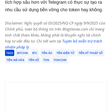
tích hợp sâu hơn với Telegram có thực sự tạo ra
nhu cầu sử dụng bền vững cho token hay không.
Disclaimer: Nghị quyết số 05/2025/NQ-CP ngày 9/9/2025 của
Chính phủ, toàn bộ thông tin trên Blogtienao.com chỉ mang
tính chất tham khảo, không phải là khuyến nghị tài chính
hay tư vấn đầu tư. Chi tiết xem tại
Tuyên bố miễn trừ trách
nhiệm pháp lý
.
TAGS
BITCOIN
BTC
TIỀN ẢO
TIỀN ĐIỆN TỬ
TIỀN KỸ THUẬT SỐ
TIỀN MÃ HÓA
TIỀN SỐ
TON
TONCOIN