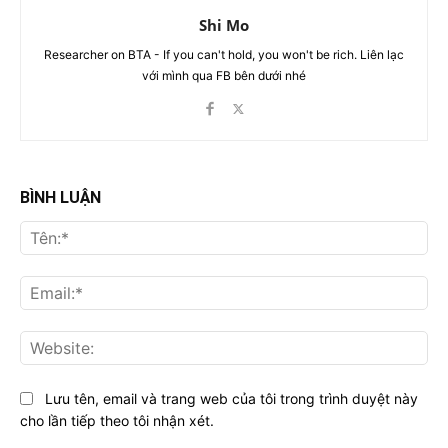
Shi Mo
Researcher on BTA - If you can't hold, you won't be rich. Liên lạc
với mình qua FB bên dưới nhé
BÌNH LUẬN
Tên
Ema
Web
Lưu tên, email và trang web của tôi trong trình duyệt này
cho lần tiếp theo tôi nhận xét.