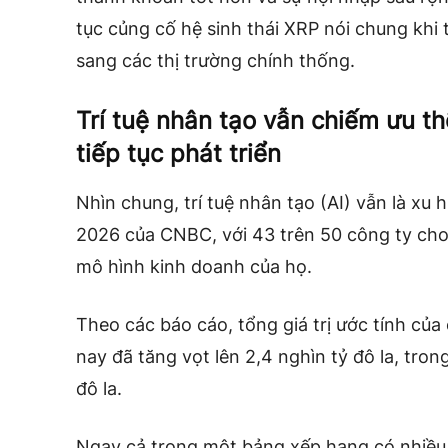
tục củng cố hệ sinh thái XRP nói chung khi 
sang các thị trường chính thống.
Trí tuệ nhân tạo vẫn chiếm ưu th
tiếp tục phát triển
Nhìn chung, trí tuệ nhân tạo (AI) vẫn là x
2026 của CNBC, với 43 trên 50 công ty cho r
mô hình kinh doanh của họ.
Theo các báo cáo, tổng giá trị ước tính củ
nay đã tăng vọt lên 2,4 nghìn tỷ đô la, tron
đô la.
Ngay cả trong một bảng xếp hạng có nhiều c