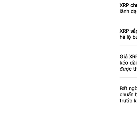
XRP chu
lãnh đạ
XRP sắp
hé lộ b
Giá XRP
kéo dài
được th
Bất ngờ
chuẩn 
trước k