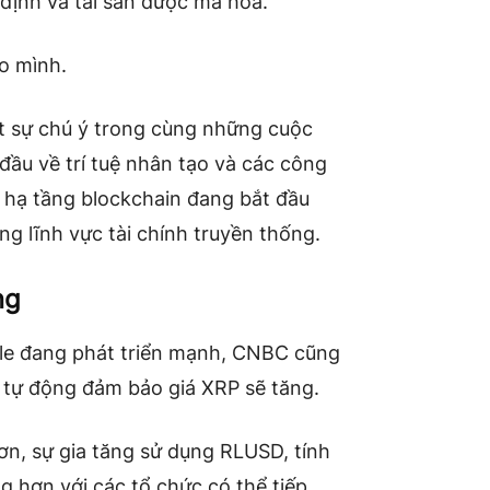
 định và tài sản được mã hóa.
ho mình.
út sự chú ý trong cùng những cuộc
đầu về trí tuệ nhân tạo và các công
 hạ tầng blockchain đang bắt đầu
g lĩnh vực tài chính truyền thống.
ng
ple đang phát triển mạnh, CNBC cũng
 tự động đảm bảo giá XRP sẽ tăng.
n, sự gia tăng sử dụng RLUSD, tính
g hơn với các tổ chức có thể tiếp