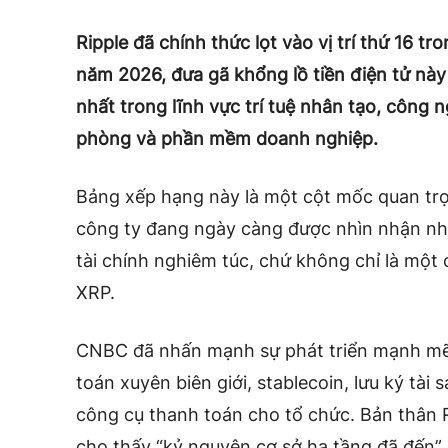
Ripple đã chính thức lọt vào vị trí thứ 16 
năm 2026, đưa gã khổng lồ tiền điện tử này
nhất trong lĩnh vực trí tuệ nhân tạo, công 
phòng và phần mềm doanh nghiệp.
Bảng xếp hạng này là một cột mốc quan trọn
công ty đang ngày càng được nhìn nhận nh
tài chính nghiêm túc, chứ không chỉ là một 
XRP.
CNBC
đã nhấn mạnh sự phát triển mạnh mẽ 
toán xuyên biên giới, stablecoin, lưu ký tài
công cụ thanh toán cho tổ chức. Bản thân R
cho thấy “kỷ nguyên cơ sở hạ tầng đã đến”