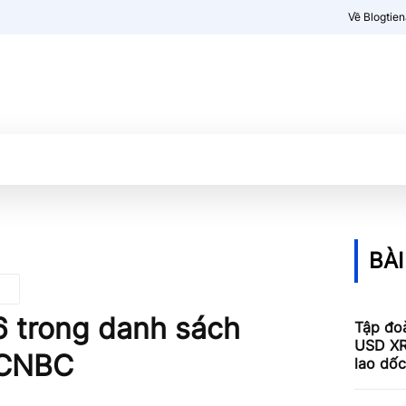
Về Blogtie
Kiến thức
More
BÀI
6 trong danh sách
Tập đoà
USD XR
 CNBC
lao dố