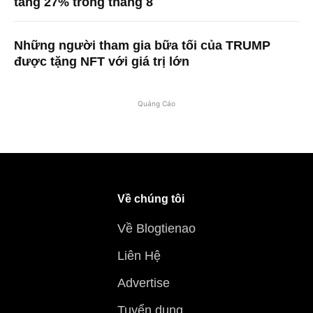
tăng 27% trong tháng 8
Những người tham gia bữa tối của TRUMP
được tặng NFT với giá trị lớn
Quảng Cáo
Về chúng tôi
Về Blogtienao
Liên Hệ
Advertise
Tuyển dụng