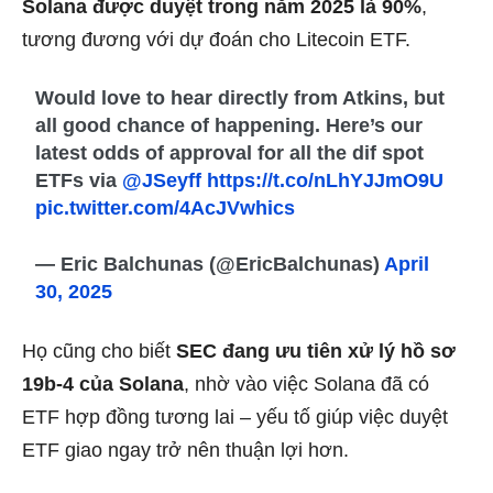
Solana được duyệt trong năm 2025 là 90%
,
tương đương với dự đoán cho Litecoin ETF.
Would love to hear directly from Atkins, but
all good chance of happening. Here’s our
latest odds of approval for all the dif spot
ETFs via
@JSeyff
https://t.co/nLhYJJmO9U
pic.twitter.com/4AcJVwhics
— Eric Balchunas (@EricBalchunas)
April
30, 2025
Họ cũng cho biết
SEC đang ưu tiên xử lý hồ sơ
19b-4 của Solana
, nhờ vào việc Solana đã có
ETF hợp đồng tương lai – yếu tố giúp việc duyệt
ETF giao ngay trở nên thuận lợi hơn.