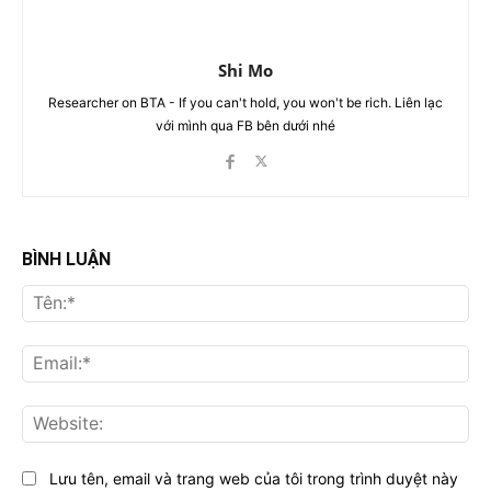
Shi Mo
Researcher on BTA - If you can't hold, you won't be rich. Liên lạc
với mình qua FB bên dưới nhé
BÌNH LUẬN
Tên
Ema
Web
Lưu tên, email và trang web của tôi trong trình duyệt này