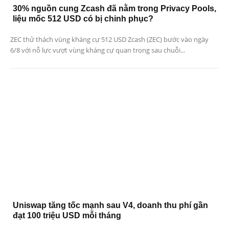
30% nguồn cung Zcash đã nằm trong Privacy Pools,
liệu mốc 512 USD có bị chinh phục?
ZEC thử thách vùng kháng cự 512 USD Zcash (ZEC) bước vào ngày
6/8 với nỗ lực vượt vùng kháng cự quan trọng sau chuỗi...
Uniswap tăng tốc mạnh sau V4, doanh thu phí gần
đạt 100 triệu USD mỗi tháng