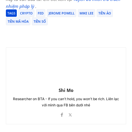
nhiệm pháp lý
.
TAGS
CRYPTO
FED
JEROME POWELL
MIKE LEE
TIỀN ẢO
TIỀN MÃ HÓA
TIỀN SỐ
Shi Mo
Researcher on BTA - If you can't hold, you won't be rich. Liên lạc
với mình qua FB bên dưới nhé