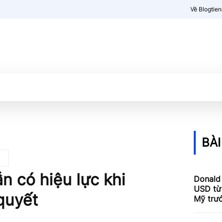
Về Blogtie
Kiến thức
More
BÀI
 có hiệu lực khi
Donald
USD từ 
quyết
Mỹ trư