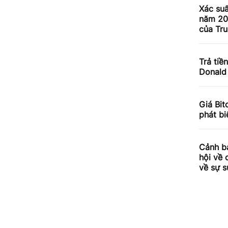
Xác su
năm 20
của Tr
Trả tiề
Donald
Giá Bit
phát b
Cảnh b
hội về 
về sự s