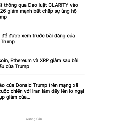
ất thông qua Đạo luật CLARITY vào
26 giảm mạnh bất chấp sự ủng hộ
ump
n để được xem trước bài đăng của
 Trump
coin, Ethereum và XRP giảm sau bài
iểu của Trump
áo của Donald Trump trên mạng xã
cuộc chiến với Iran làm dấy lên lo ngại
ụp giảm của...
Quảng Cáo