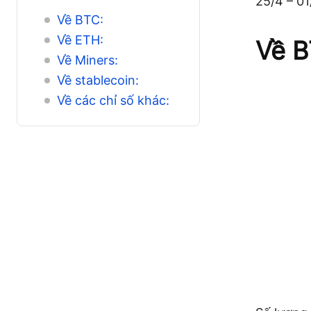
25/4 – 01
Về BTC:
Về ETH:
Về B
Về Miners:
Về stablecoin:
Về các chỉ số khác: