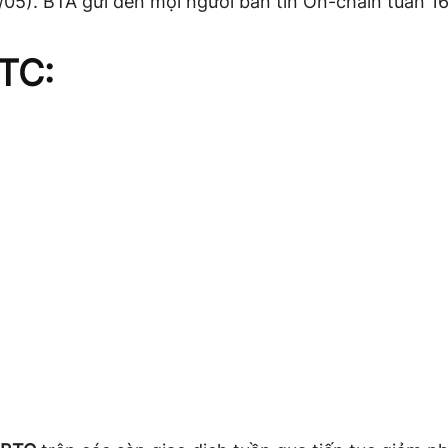
/05). BTA gửi đến mọi người bản tin On-chain tuần 16
TC: