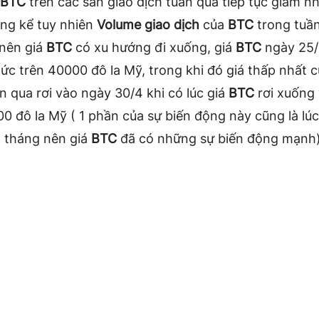
BTC
trên các sàn giao dịch tuần qua tiếp tục giảm n
ng kể tuy nhiên
Volume giao dịch
của
BTC
trong tuần
 nên giá
BTC
có xu hướng đi xuống, giá
BTC
ngày 25/
c trên 40000 đô la Mỹ, trong khi đó giá thấp nhất 
n qua rơi vào ngày 30/4 khi có lúc giá
BTC
rơi xuống
0 đô la Mỹ ( 1 phần của sự biến động này cũng là lú
 tháng nên giá
BTC
đã có những sự biến động mạnh)