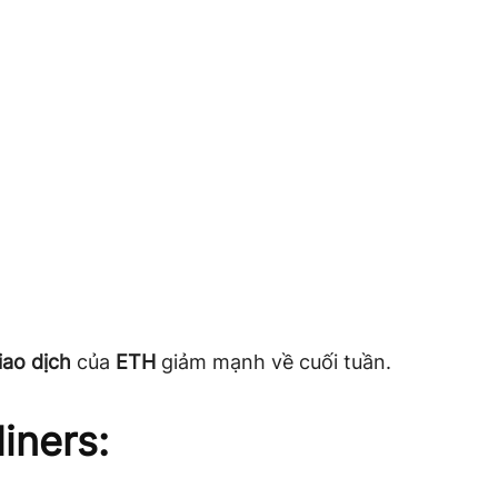
iao dịch
của
ETH
giảm mạnh về cuối tuần.
iners: