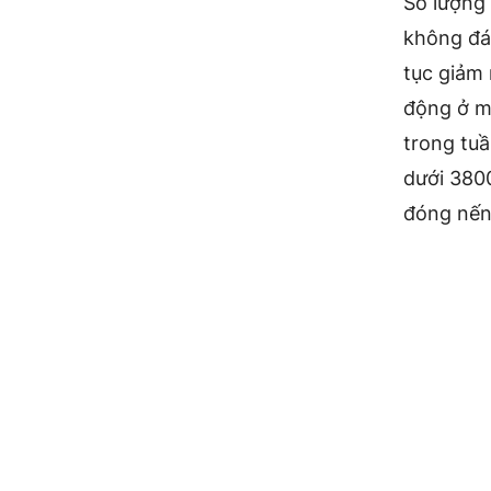
Số lượng
không đá
tục giảm
động ở mứ
trong tuầ
dưới 3800
đóng nến