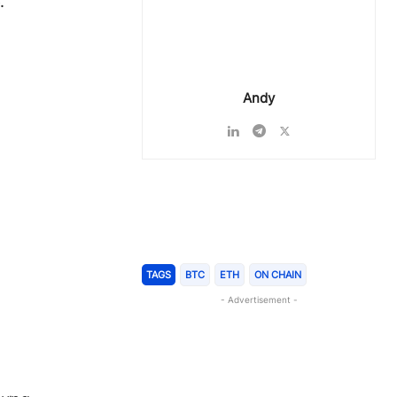
.
Andy
Chia Sẻ
TAGS
BTC
ETH
ON CHAIN
- Advertisement -