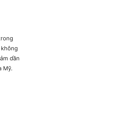
trong
h không
iảm dần
a Mỹ.