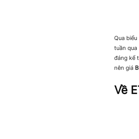
Qua biểu
tuần qua
đáng kể 
nên giá
B
Về E