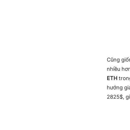
Cũng gi
nhiều hơ
ETH
tron
hướng gi
2825$, g