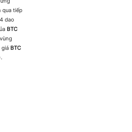
hưng
 qua tiếp
4 dao
của
BTC
 vùng
c giá
BTC
.