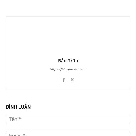
Bảo Trân
https://blogtienao.com
BÌNH LUẬN
Tên
Ema