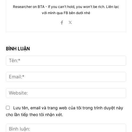
Researcher on BTA - If you can't hold, you won't be rich. Liên lạc
với mình qua FB bên dưới nhé
BÌNH LUẬN
Tên
Ema
Web
Lưu tên, email và trang web của tôi trong trình duyệt này
cho lần tiếp theo tôi nhận xét.