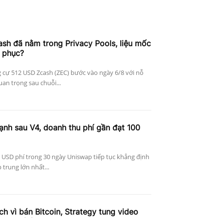
h đã nằm trong Privacy Pools, liệu mốc
 phục?
 cự 512 USD Zcash (ZEC) bước vào ngày 6/8 với nỗ
an trọng sau chuỗi...
nh sau V4, doanh thu phí gần đạt 100
 USD phí trong 30 ngày Uniswap tiếp tục khẳng định
p trung lớn nhất...
ích vì bán Bitcoin, Strategy tung video