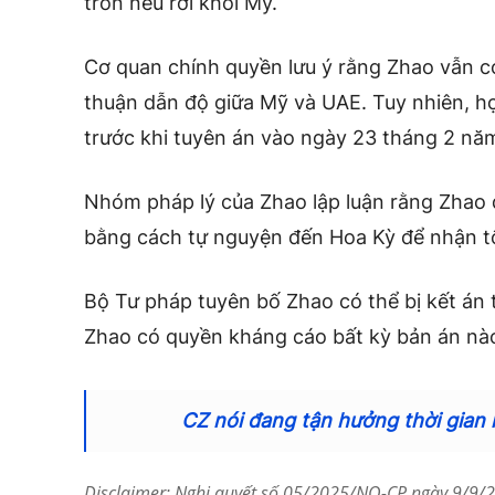
trốn nếu rời khỏi Mỹ.
Cơ quan chính quyền lưu ý rằng Zhao vẫn có
thuận dẫn độ giữa Mỹ và UAE. Tuy nhiên, h
trước khi tuyên án vào ngày 23 tháng 2 nă
Nhóm pháp lý của Zhao lập luận rằng Zhao đ
bằng cách tự nguyện đến Hoa Kỳ để nhận tộ
Bộ Tư pháp tuyên bố Zhao có thể bị kết án 
Zhao có quyền kháng cáo bất kỳ bản án nào
CZ nói đang tận hưởng thời gian r
Disclaimer: Nghị quyết số 05/2025/NQ-CP ngày 9/9/20