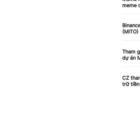
meme đ
Binance
(MITO)
Tham gi
dự án 
CZ tham
trữ tiề