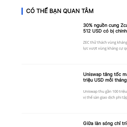
CÓ THỂ BẠN QUAN TÂM
30% nguồn cung Zcas
512 USD có bị chinh
ZEC thử thách vùng kháng
lực vượt vùng kháng cự qu
Uniswap tăng tốc mạ
triệu USD mỗi tháng
Uniswap thu gần 100 triệu
vị thế sàn giao dịch phi tậ
Giữa làn sóng chỉ tr