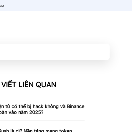
nao
 VIẾT LIÊN QUAN
ện tử có thể bị hack không và Binance
toàn vào năm 2025?
ush là gì? Nền tảng mang token