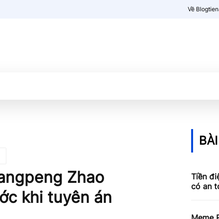
Về Blogtie
Kiến thức
More
BÀI
hangpeng Zhao
Tiền đi
có an 
ớc khi tuyên án
Meme R