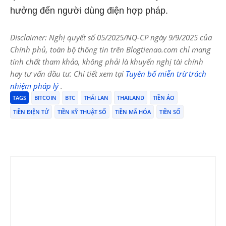
hưởng đến người dùng điện hợp pháp.
Disclaimer: Nghị quyết số 05/2025/NQ-CP ngày 9/9/2025 của
Chính phủ, toàn bộ thông tin trên Blogtienao.com chỉ mang
tính chất tham khảo, không phải là khuyến nghị tài chính
hay tư vấn đầu tư. Chi tiết xem tại
Tuyên bố miễn trừ trách
nhiệm pháp lý
.
TAGS
BITCOIN
BTC
THÁI LAN
THAILAND
TIỀN ẢO
TIỀN ĐIỆN TỬ
TIỀN KỸ THUẬT SỐ
TIỀN MÃ HÓA
TIỀN SỐ