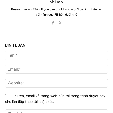
Shi Mo
Researcher on BTA - If you can't hold, you won't be rich. Liên lạc
với mình qua FB bên dưới nhé
BÌNH LUẬN
Tên
Ema
Web
Lưu tên, email và trang web của tôi trong trình duyệt này
cho lần tiếp theo tôi nhận xét.