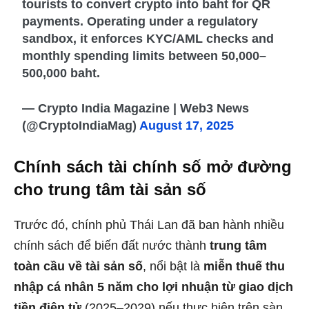
tourists to convert crypto into baht for QR
payments. Operating under a regulatory
sandbox, it enforces KYC/AML checks and
monthly spending limits between 50,000–
500,000 baht.
— Crypto India Magazine | Web3 News
(@CryptoIndiaMag)
August 17, 2025
Chính sách tài chính số mở đường
cho trung tâm tài sản số
Trước đó, chính phủ Thái Lan đã ban hành nhiều
chính sách để biến đất nước thành
trung tâm
toàn cầu về tài sản số
, nổi bật là
miễn thuế thu
nhập cá nhân 5 năm cho lợi nhuận từ giao dịch
tiền điện tử
(2025–2029) nếu thực hiện trên sàn