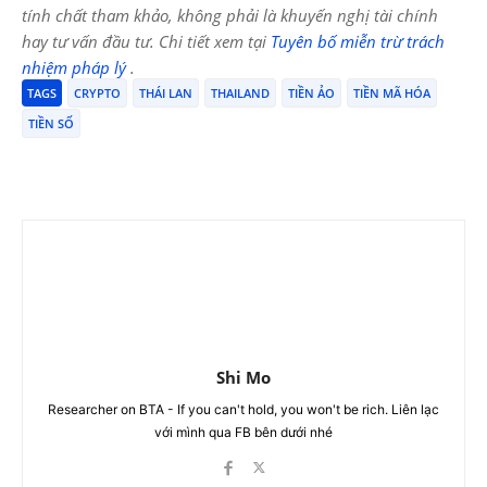
tính chất tham khảo, không phải là khuyến nghị tài chính
hay tư vấn đầu tư. Chi tiết xem tại
Tuyên bố miễn trừ trách
nhiệm pháp lý
.
TAGS
CRYPTO
THÁI LAN
THAILAND
TIỀN ẢO
TIỀN MÃ HÓA
TIỀN SỐ
Shi Mo
Researcher on BTA - If you can't hold, you won't be rich. Liên lạc
với mình qua FB bên dưới nhé