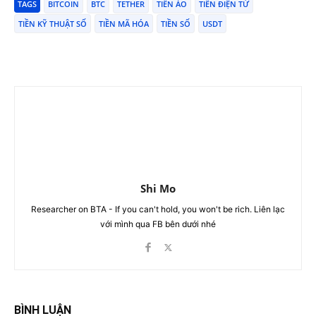
TAGS
BITCOIN
BTC
TETHER
TIỀN ẢO
TIỀN ĐIỆN TỬ
TIỀN KỸ THUẬT SỐ
TIỀN MÃ HÓA
TIỀN SỐ
USDT
Shi Mo
Researcher on BTA - If you can't hold, you won't be rich. Liên lạc
với mình qua FB bên dưới nhé
BÌNH LUẬN