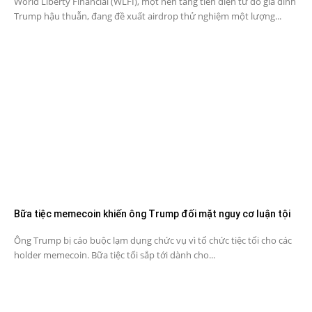
World Liberty Financial (WLFI), một nền tảng tiền điện tử do gia đình
Trump hậu thuẫn, đang đề xuất airdrop thử nghiệm một lượng...
Bữa tiệc memecoin khiến ông Trump đối mặt nguy cơ luận tội
Ông Trump bị cáo buộc lạm dụng chức vụ vì tổ chức tiệc tối cho các
holder memecoin. Bữa tiệc tối sắp tới dành cho...