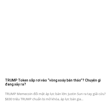
TRUMP Token sắp rơi vào “vòng xoáy bán tháo”? Chuyện gì
đang xảy ra?
TRUMP Memecoin đối mặt áp lực bán lớn: Justin Sun ra tay giải cứu?
$830 triệu TRUMP chuẩn bị mở khóa, áp lực bán gia...