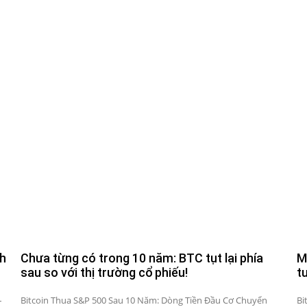
ch
Chưa từng có trong 10 năm: BTC tụt lại phía
M
sau so với thị trường cổ phiếu!
t
–
Bitcoin Thua S&P 500 Sau 10 Năm: Dòng Tiền Đầu Cơ Chuyển
Bi