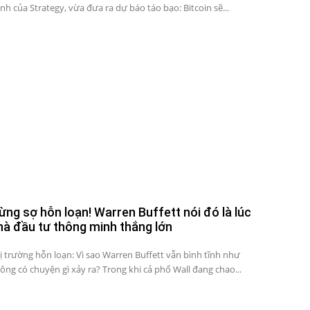
nh của Strategy, vừa đưa ra dự báo táo bạo: Bitcoin sẽ...
ừng sợ hỗn loạn! Warren Buffett nói đó là lúc
hà đầu tư thông minh thắng lớn
ị trường hỗn loạn: Vì sao Warren Buffett vẫn bình tĩnh như
ông có chuyện gì xảy ra? Trong khi cả phố Wall đang chao...