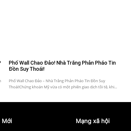
P
Phố Wall Chao Đảo! Nhà Trắng Phản Pháo Tin
Đồn Suy Thoái!
n
Phố Wall Chao Đảo – Nhà Trắng Phản Pháo Tin Đồn Suy
Thoái!Chứng khoán Mỹ vừa có một phiên giao dịch tồi tệ, khi...
 Mới
Mạng xã hội