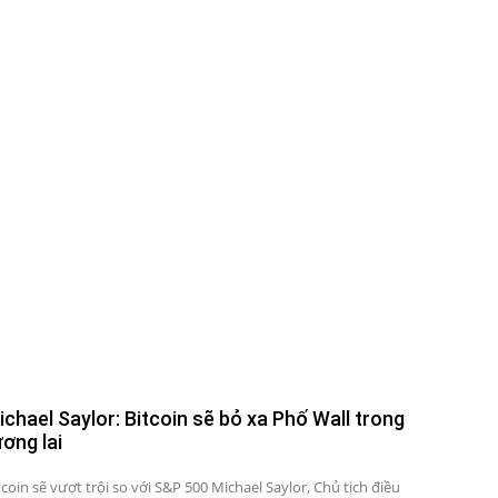
ichael Saylor: Bitcoin sẽ bỏ xa Phố Wall trong
ương lai
tcoin sẽ vượt trội so với S&P 500 Michael Saylor, Chủ tịch điều