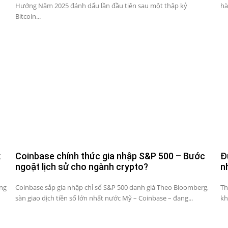
Hướng Năm 2025 đánh dấu lần đầu tiên sau một thập kỷ
hà
Bitcoin...
k
Coinbase chính thức gia nhập S&P 500 – Bước
Đ
ngoặt lịch sử cho ngành crypto?
n
ang
Coinbase sắp gia nhập chỉ số S&P 500 danh giá Theo Bloomberg,
Th
sàn giao dịch tiền số lớn nhất nước Mỹ – Coinbase – đang...
kh