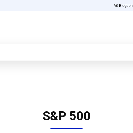
Về Blogtie
Kiến thức
More
S&P 500