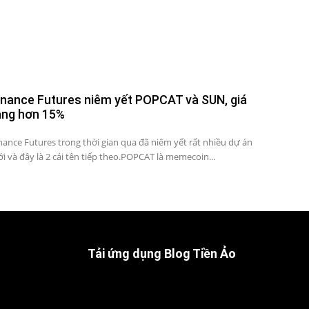
inance Futures niêm yết POPCAT và SUN, giá
ăng hơn 15%
nance Futures trong thời gian qua đã niêm yết rất nhiều dự án
i và đây là 2 cái tên tiếp theo.POPCAT là memecoin...
Tải ứng dụng Blog Tiền Ảo