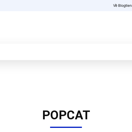
Về Blogtie
Kiến thức
More
POPCAT