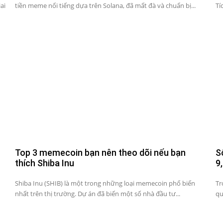
ai
tiền meme nổi tiếng dựa trên Solana, đã mất đà và chuẩn bị...
Tí
Top 3 memecoin bạn nên theo dõi nếu bạn
S
thích Shiba Inu
9
Shiba Inu (SHIB) là một trong những loại memecoin phổ biến
Tr
nhất trên thị trường. Dự án đã biến một số nhà đầu tư...
qu