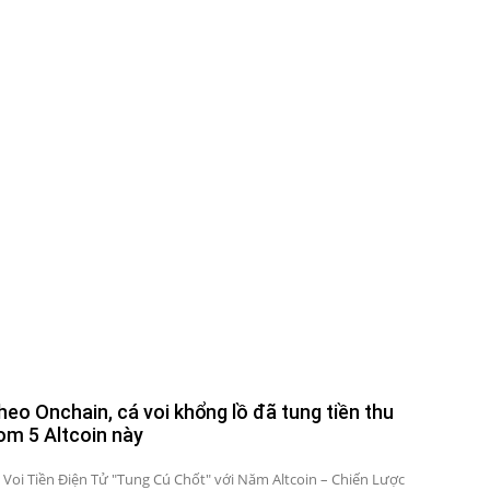
heo Onchain, cá voi khổng lồ đã tung tiền thu
om 5 Altcoin này
 Voi Tiền Điện Tử "Tung Cú Chốt" với Năm Altcoin – Chiến Lược