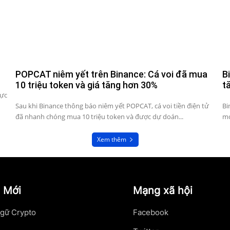
POPCAT niêm yết trên Binance: Cá voi đã mua
B
10 triệu token và giá tăng hơn 30%
t
lực
Sau khi Binance thông báo niêm yết POPCAT, cá voi tiền điện tử
Bi
đã nhanh chóng mua 10 triệu token và được dự doán...
mớ
Xem thêm
 Mới
Mạng xã hội
gữ Crypto
Facebook