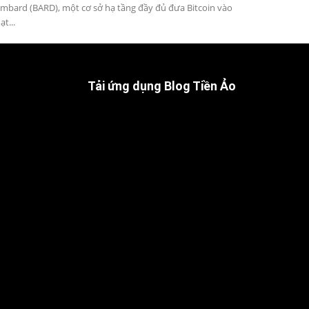
mbard (BARD), một cơ sở hạ tầng đầy đủ đưa Bitcoin vào
ạt...
Tải ứng dụng Blog Tiền Ảo