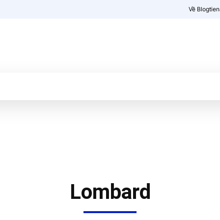
Về Blogtie
Kiến thức
More
Lombard