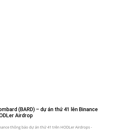
ombard (BARD) – dự án thứ 41 lên Binance
ODLer Airdrop
nance thông báo dự án thứ 41 trên HODLer Airdrops -