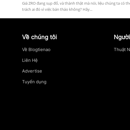
Giá ZRO đang sụp đổ, và thành thật mà nói, liệu chúng ta có th
trách ai đó vì việc bán tháo không? Hãy...
Về chúng tôi
Người
Về Blogtienao
Thuật N
Liên Hệ
Advertise
Tuyển dụng