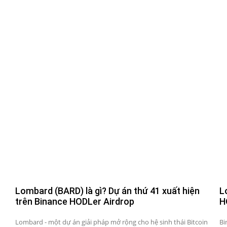
Lombard (BARD) là gì? Dự án thứ 41 xuất hiện
L
trên Binance HODLer Airdrop
H
Lombard - một dự án giải pháp mở rộng cho hệ sinh thái Bitcoin
Bi