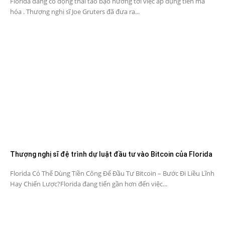
Florida đang có động thái táo bạo hướng tới việc áp dụng tiền mã
hóa . Thượng nghị sĩ Joe Gruters đã đưa ra...
Thượng nghị sĩ đệ trình dự luật đầu tư vào Bitcoin của Florida
Florida Có Thể Dùng Tiền Công Để Đầu Tư Bitcoin – Bước Đi Liều Lĩnh
Hay Chiến Lược?Florida đang tiến gần hơn đến việc...