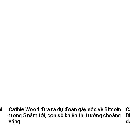
i
Cathie Wood đưa ra dự đoán gây sốc về Bitcoin
C
trong 5 năm tới, con số khiến thị trường choáng
B
váng
đ