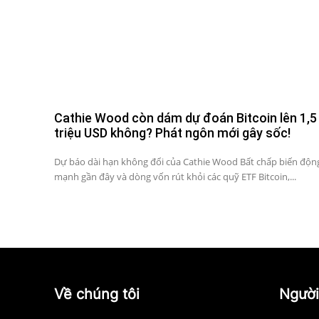
Cathie Wood còn dám dự đoán Bitcoin lên 1,5
triệu USD không? Phát ngôn mới gây sốc!
Dự báo dài hạn không đổi của Cathie Wood Bất chấp biến độn
mạnh gần đây và dòng vốn rút khỏi các quỹ ETF Bitcoin,...
Về chúng tôi
Người