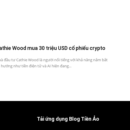
athie Wood mua 30 triệu USD cổ phiếu crypto
à đầu tư Cathie Wood là người nổi tiếng với khả năng nắm bắt
 hướng như tiền điện tử và AI hiện đang...
Tải ứng dụng Blog Tiền Ảo