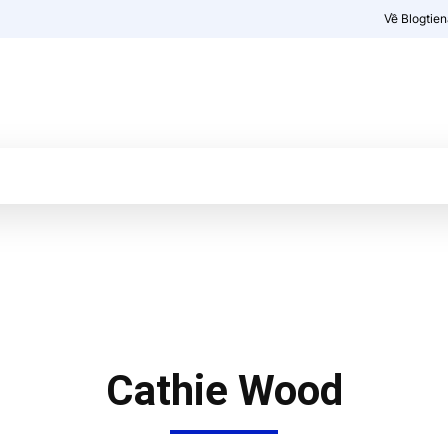
Về Blogtie
Kiến thức
More
Cathie Wood