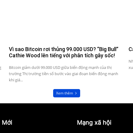
Vì sao Bitcoin rơi thủng 99.000 USD? “Big Bull”
C
Cathie Wood lên tiếng với phân tích gây sốc!
Nh
g
Bitcoin giảm dưới 99.000 USD giữa biến động mạnh của thị
xu
trường Thị trường tiền số bước vào giai đoạn biến động mạnh
khi giá...
Xem thêm
 Mới
Mạng xã hội