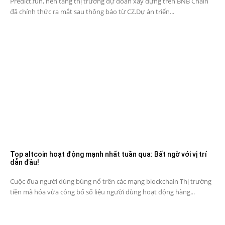
Predict.fun, nền tảng thị trường dự đoán xây dựng trên BNB Chain
đã chính thức ra mắt sau thông báo từ CZ.Dự án triển...
Top altcoin hoạt động mạnh nhất tuần qua: Bất ngờ với vị trí
dẫn đầu!
Cuộc đua người dùng bùng nổ trên các mạng blockchain Thị trường
tiền mã hóa vừa công bố số liệu người dùng hoạt động hàng...