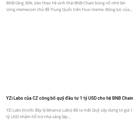
BNB tăng 30%, kéo theo hệ sinh thái BNB Chain bùng nổ nhờ làn
sóng memecoin chủ đề Trung Quốc trên Four.meme. Động lực của...
YZi Labs của CZ công bố quỹ đầu tư 1 tỷ USD cho hệ BNB Chain
YZi Labs (trước đây là Binance Labs) đã ra mắt Quỹ xây dựng trị giá 1
tỷ USD nhằm hỗ trợ nhà sáng lập...