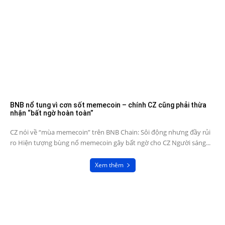
BNB nổ tung vì cơn sốt memecoin – chính CZ cũng phải thừa
nhận “bất ngờ hoàn toàn”
CZ nói về “mùa memecoin” trên BNB Chain: Sôi động nhưng đầy rủi
ro Hiện tượng bùng nổ memecoin gây bất ngờ cho CZ Người sáng...
Xem thêm