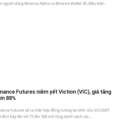
o người dùng Binance Alpha và Binance Wallet đủ điều kiện -
.
inance Futures niêm yết Viction (VIC), giá tăng
ơn 88%
nance Futures sẽ ra mắt hợp đồng tương lai vĩnh cửu VICUSDT
i đòn bẩy lên tới 75 lần."Để mở rộng danh sách các...