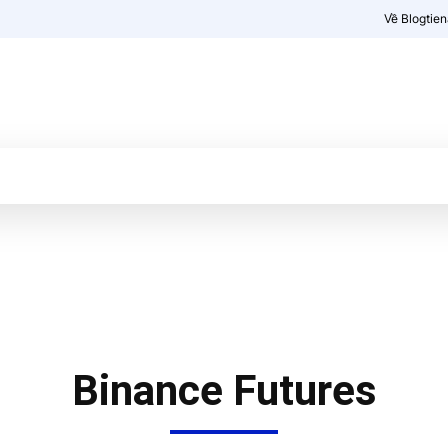
Về Blogtie
Kiến thức
More
Binance Futures