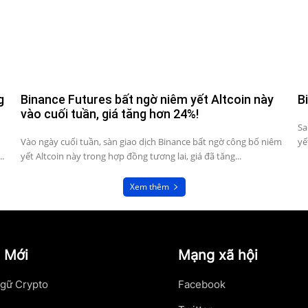
g
Binance Futures bất ngờ niêm yết Altcoin này
B
vào cuối tuần, giá tăng hơn 24%!
Sa
Vào ngày cuối tuần, sàn giao dịch Binance bất ngờ công bố niêm
yế
..
yết Altcoin này trong hợp đồng tương lai, giá đã tăng...
Xem thêm
 Mới
Mạng xã hội
gữ Crypto
Facebook