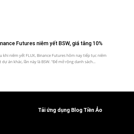
inance Futures niêm yết BSW, giá tăng 10%
u khi niêm yết FLUX, Binance Futures hôm nay tiếp tục niêm
t dự án khác, lần này là BSW. "Để mở rộng danh sách...
Tải ứng dụng Blog Tiền Ảo