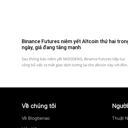
Binance Futures niêm yết Altcoin thứ hai tron
ngày, giá đang tăng mạnh
Sau thông báo niêm yết MOODENG, Binance Futures tiếp tục
công bố việc ra mắt giao dịch tương lai cho altcoin này với đòn.
Về chúng tôi
Người
Về Blogtienao
Thuật N