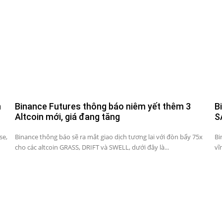
n
Binance Futures thông báo niêm yết thêm 3
B
Altcoin mới, giá đang tăng
S
se,
Binance thông báo sẽ ra mắt giao dịch tương lai với đòn bẩy 75x
Bi
cho các altcoin GRASS, DRIFT và SWELL, dưới đây là...
vĩ