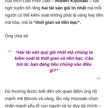
của
Rich Dad Poor Dad
–
Robert Kiyosaki
– bất
ngờ tuyên bố rằng
hai tài sản giá trị nhất
mà mỗi
người có thể kiểm soát không phải là vàng hay tiền
mã hóa, mà là
“
thời gian và tiền bạc
”.
Ông chia sẻ:
“Hai tài sản quý giá nhất mà chúng ta
kiểm soát là thời gian và tiền bạc. Câu
hỏi là: bạn đang tiêu chúng vào điều
gì?”
Dù thường được biết đến với quan điểm ủng hộ
mạnh mẽ Bitcoin và vàng, lần này Kiyosaki chọn
nhấn mạnh yếu tố con người và tư duy tài chính –