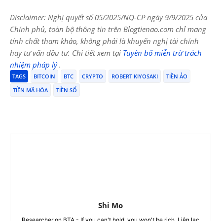
Disclaimer: Nghị quyết số 05/2025/NQ-CP ngày 9/9/2025 của
Chính phủ, toàn bộ thông tin trên Blogtienao.com chỉ mang
tính chất tham khảo, không phải là khuyến nghị tài chính
hay tư vấn đầu tư. Chi tiết xem tại
Tuyên bố miễn trừ trách
nhiệm pháp lý
.
TAGS
BITCOIN
BTC
CRYPTO
ROBERT KIYOSAKI
TIỀN ẢO
TIỀN MÃ HÓA
TIỀN SỐ
Shi Mo
Researcher on BTA - If you can't hold, you won't be rich. Liên lạc