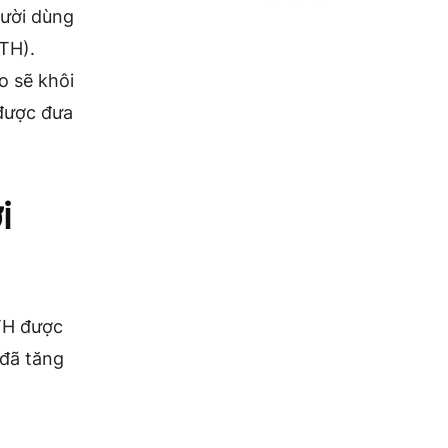
gười dùng
TH).
o sẽ khôi
 được đưa
i
TH được
 đã tăng