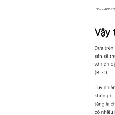
Stake APR ET
Vậy 
Dựa trên 
sản sẽ th
vẫn ổn đị
(BTC).
Tuy nhiê
không bị 
tăng là c
có nhiều