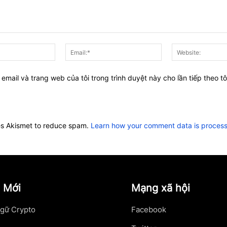
Tên:*
Email:*
 email và trang web của tôi trong trình duyệt này cho lần tiếp theo tô
ses Akismet to reduce spam.
Learn how your comment data is proces
 Mới
Mạng xã hội
gữ Crypto
Facebook