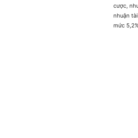
cược, như
nhuận tài
mức 5,2%