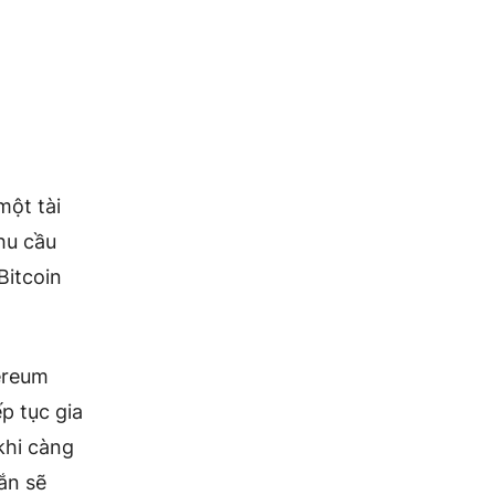
một tài
hu cầu
Bitcoin
ereum
p tục gia
khi càng
ắn sẽ