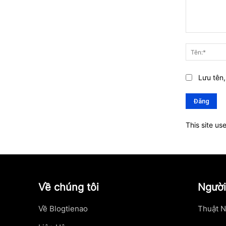
Bình
luận:
Lưu tên,
This site u
Về chúng tôi
Người
Về Blogtienao
Thuật N