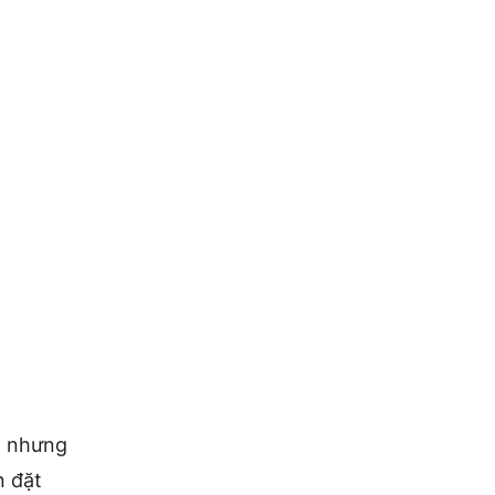
ể, nhưng
n đặt