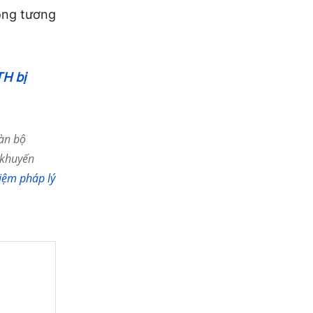
ong tương
TH bị
àn bộ
 khuyến
iệm pháp lý