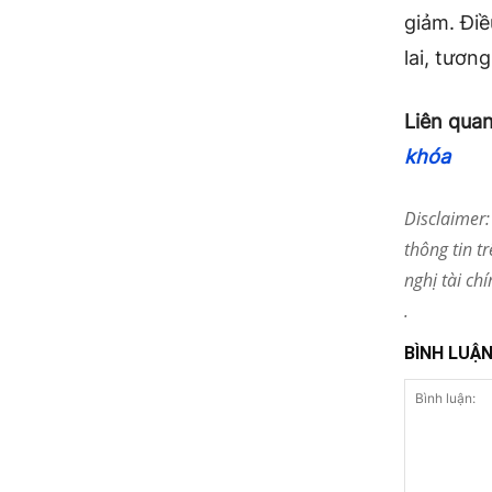
giảm. Đi
lai, tươn
Liên quan
khóa
Disclaimer
thông tin t
nghị tài ch
.
BÌNH LUẬ