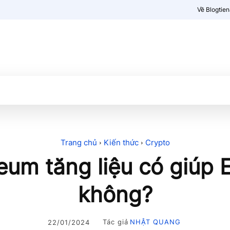
Về Blogtie
Kiến thức
More
Trang chủ
Kiến thức
Crypto
eum tăng liệu có giúp 
không?
Tác giả
NHẬT QUANG
22/01/2024