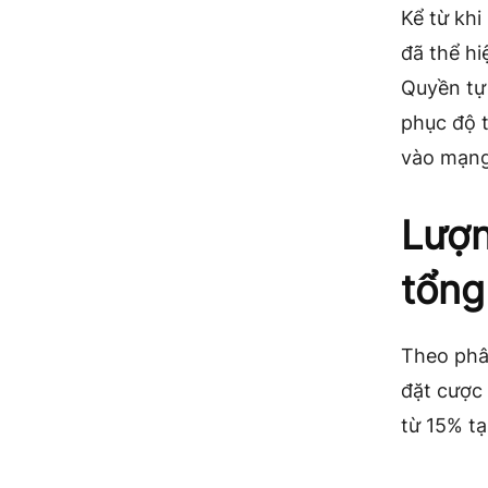
Kể từ khi
đã thể h
Quyền tự 
phục độ t
vào mạng
Lượn
tổng
Theo phâ
đặt cược
từ 15% tạ