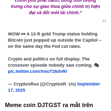
chính phủ phát hành, đồng thời tượng
trưng cho sự giao thoa giữa chính trị hiện
đại và đổi mới tài chính.”
WOW 👀 A 12-ft gold Trump statue holding
Bitcoin just popped up outside the Capitol –
on the same day the Fed cut rates.
Crypto and politics on full display. The
crossover episode nobody saw coming. 🎭
pic.twitter.com/XwuT26dvRr
— CryptosRus (@CryptosR_Us)
September
17, 2025
Meme coin DJTGST ra mắt trên