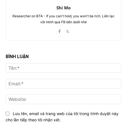
Shi Mo
Researcher on BTA - If you can't hold, you won't be rich. Liên lạc
với mình qua FB bên dưới nhé
BÌNH LUẬN
Tên
Ema
Web
Lưu tên, email và trang web của tôi trong trình duyệt này
cho lần tiếp theo tôi nhận xét.