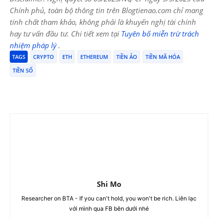
Chính phủ, toàn bộ thông tin trên Blogtienao.com chỉ mang
tính chất tham khảo, không phải là khuyến nghị tài chính
hay tư vấn đầu tư. Chi tiết xem tại
Tuyên bố miễn trừ trách
nhiệm pháp lý
.
TAGS
CRYPTO
ETH
ETHEREUM
TIỀN ẢO
TIỀN MÃ HÓA
TIỀN SỐ
Shi Mo
Researcher on BTA - If you can't hold, you won't be rich. Liên lạc
với mình qua FB bên dưới nhé