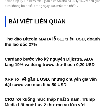
Solana lập kỷ lục 169,9 triệu giao dịch Solana đã xử lý 169,9 triệu giao
dịch không bỏ phiếu trong ngày 4/8, mức cao nhất...
BÀI VIẾT LIÊN QUAN
Thợ đào Bitcoin MARA lỗ 611 triệu USD, doanh
thu lao dốc 27%
Cardano bước vào kỷ nguyên Dijkstra, ADA
tăng 19% và đứng trước thử thách 0,20 USD
XRP rơi về gần 1 USD, nhưng chuyên gia vẫn
đặt cược vào mục tiêu 50 USD
CRO rơi xuống mức thấp nhất 3 năm, Trump
Media bất ngờ hủy 2 thương vụ lớn với