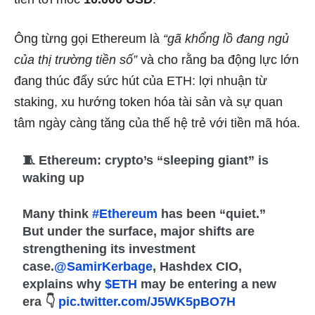
Ông từng gọi Ethereum là
“gã khổng lồ đang ngủ
của thị trường tiền số”
và cho rằng ba động lực lớn
đang thúc đẩy sức hút của ETH: lợi nhuận từ
staking, xu hướng token hóa tài sản và sự quan
tâm ngày càng tăng của thế hệ trẻ với tiền mã hóa.
🧵 Ethereum: crypto’s “sleeping giant” is
waking up
Many think
#Ethereum
has been “quiet.”
But under the surface, major shifts are
strengthening its investment
case.
@SamirKerbage
, Hashdex CIO,
explains why
$ETH
may be entering a new
era 👇
pic.twitter.com/J5WK5pBO7H