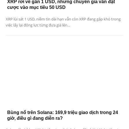
XRP rơi về gần 1 USD, nhưng chuyên gia vẫn đặt
cược vào mục tiêu 50 USD
XRP lùi sát 1 USD, niềm tin dài hạn vẫn còn XRP đang gặp khó trong
việc lấy lại động lực từng đưa giá lên...
Bùng nổ trên Solana: 169,9 triệu giao dịch trong 24
giờ, điều gì đang diễn ra?