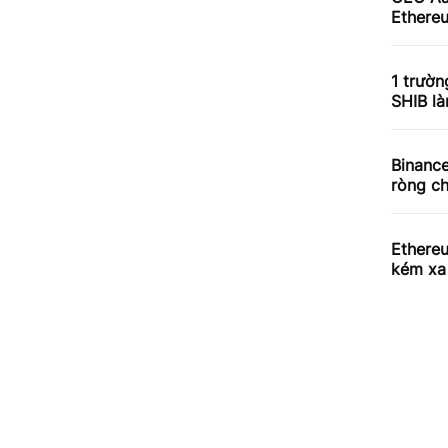
Ethereu
1 trườn
SHIB l
Binance
ròng ch
Ethere
kém xa 