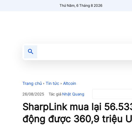
Thứ Năm, 6 Tháng 8 2026
Tin tức
Nổi bật
Người Mới 🔥
Trang chủ
Tin tức
Altcoin
Tác giả
Nhật Quang
26/08/2025
SharpLink mua lại 56.53
động được 360,9 triệu 