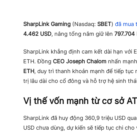
SharpLink Gaming
(Nasdaq:
SBET
)
đã mua
4.462 USD
, nâng tổng nắm giữ lên
797.704
SharpLink khẳng định cam kết dài hạn với 
ETH. Đồng
CEO Joseph Chalom
nhấn mạnh 
ETH
, duy trì thanh khoản mạnh để tiếp tục 
trị lâu dài cho cổ đông và hỗ trợ hệ sinh th
Vị thế vốn mạnh từ cơ sở A
SharpLink đã huy động 360,9 triệu USD qua
USD chưa dùng, dự kiến sẽ tiếp tục chi cho 