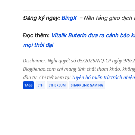
Đăng ký ngay:
BingX
– Nền tảng giao dịch 
Đọc thêm:
Vitalik Buterin đưa ra cảnh báo 
mọi thời đại
Disclaimer: Nghị quyết số 05/2025/NQ-CP ngày 9/9/20
Blogtienao.com chỉ mang tính chất tham khảo, không 
đầu tư. Chi tiết xem tại
Tuyên bố miễn trừ trách nhiệ
TAGS
ETH
ETHEREUM
SHARPLINK GAMING
Chia Sẻ