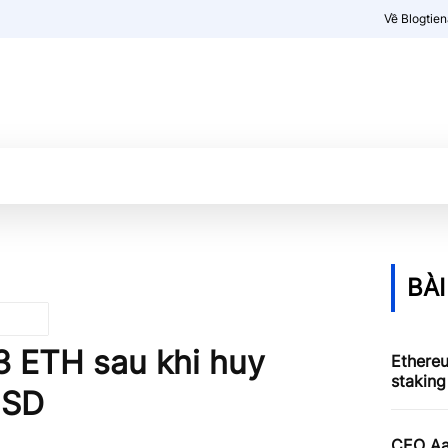
Về Blogtie
Kiến thức
More
BÀI
3 ETH sau khi huy
Ethere
staking
USD
CEO Aav