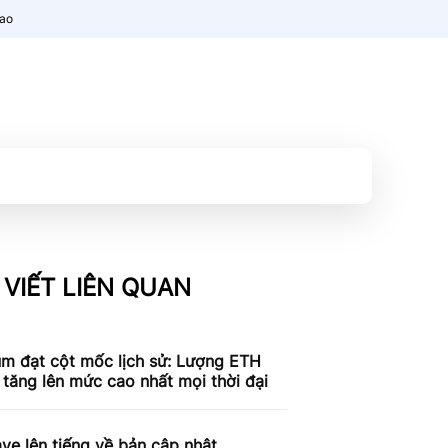
nao
 VIẾT LIÊN QUAN
um đạt cột mốc lịch sử: Lượng ETH
 tăng lên mức cao nhất mọi thời đại
e lên tiếng về bản cập nhật