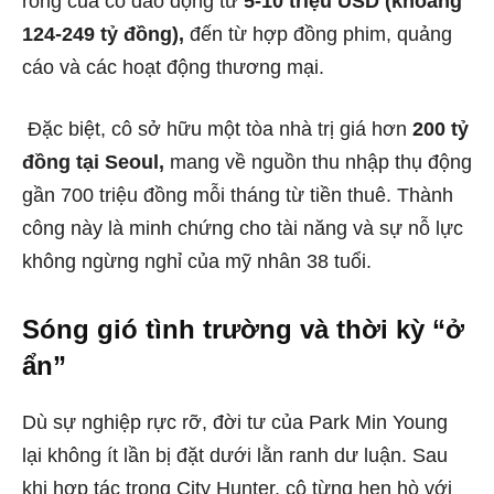
ròng của cô dao động từ
5-10 triệu USD (khoảng
124-249 tỷ đồng),
đến từ hợp đồng phim, quảng
cáo và các hoạt động thương mại.
Đặc biệt, cô sở hữu một tòa nhà trị giá hơn
200 tỷ
đồng tại Seoul,
mang về nguồn thu nhập thụ động
gần 700 triệu đồng mỗi tháng từ tiền thuê. Thành
công này là minh chứng cho tài năng và sự nỗ lực
không ngừng nghỉ của mỹ nhân 38 tuổi.
Sóng gió tình trường và thời kỳ “ở
ẩn”
Dù sự nghiệp rực rỡ, đời tư của Park Min Young
lại không ít lần bị đặt dưới lằn ranh dư luận. Sau
khi hợp tác trong City Hunter, cô từng hẹn hò với