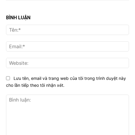
BÌNH LUẬN
Tên
Ema
Web
Lưu tên, email và trang web của tôi trong trình duyệt này
cho lần tiếp theo tôi nhận xét.