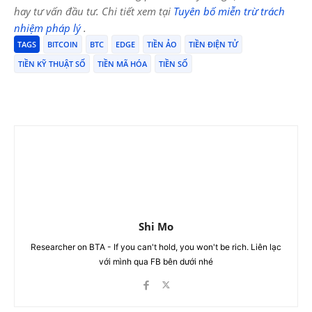
hay tư vấn đầu tư. Chi tiết xem tại
Tuyên bố miễn trừ trách
nhiệm pháp lý
.
TAGS
BITCOIN
BTC
EDGE
TIỀN ẢO
TIỀN ĐIỆN TỬ
TIỀN KỸ THUẬT SỐ
TIỀN MÃ HÓA
TIỀN SỐ
Shi Mo
Researcher on BTA - If you can't hold, you won't be rich. Liên lạc
với mình qua FB bên dưới nhé