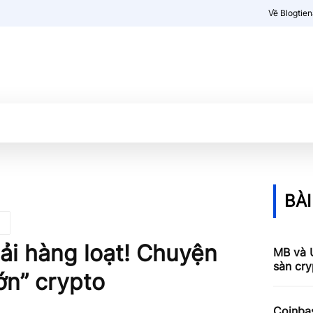
Về Blogtie
Kiến thức
More
BÀI
hải hàng loạt! Chuyện
MB và 
sàn cry
lớn” crypto
Coinbas