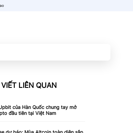
nao
 VIẾT LIÊN QUAN
Upbit của Hàn Quốc chung tay mở
pto đầu tiên tại Việt Nam
e dự báo: Mùa Altcoin toàn diện sắp