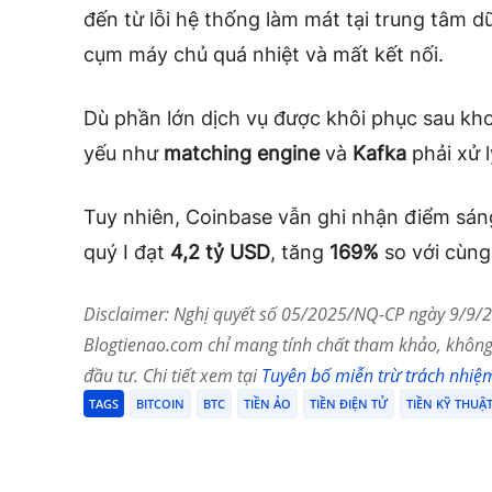
đến từ lỗi hệ thống làm mát tại trung tâm dữ
cụm máy chủ quá nhiệt và mất kết nối.
Dù phần lớn dịch vụ được khôi phục sau k
yếu như
matching engine
và
Kafka
phải xử l
Tuy nhiên, Coinbase vẫn ghi nhận điểm sáng
quý I đạt
4,2 tỷ USD
, tăng
169%
so với cùng
Disclaimer: Nghị quyết số 05/2025/NQ-CP ngày 9/9/20
Blogtienao.com chỉ mang tính chất tham khảo, không 
đầu tư. Chi tiết xem tại
Tuyên bố miễn trừ trách nhiệ
TAGS
BITCOIN
BTC
TIỀN ẢO
TIỀN ĐIỆN TỬ
TIỀN KỸ THUẬ
Chia Sẻ