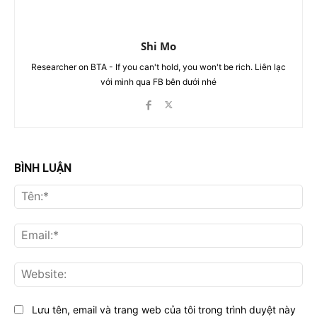
Shi Mo
Researcher on BTA - If you can't hold, you won't be rich. Liên lạc
với mình qua FB bên dưới nhé
BÌNH LUẬN
Tên
Ema
Web
Lưu tên, email và trang web của tôi trong trình duyệt này