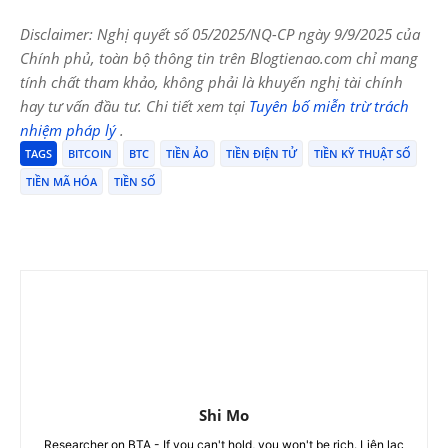
Disclaimer: Nghị quyết số 05/2025/NQ-CP ngày 9/9/2025 của
Chính phủ, toàn bộ thông tin trên Blogtienao.com chỉ mang
tính chất tham khảo, không phải là khuyến nghị tài chính
hay tư vấn đầu tư. Chi tiết xem tại
Tuyên bố miễn trừ trách
nhiệm pháp lý
.
TAGS
BITCOIN
BTC
TIỀN ẢO
TIỀN ĐIỆN TỬ
TIỀN KỸ THUẬT SỐ
TIỀN MÃ HÓA
TIỀN SỐ
Shi Mo
Researcher on BTA - If you can't hold, you won't be rich. Liên lạc