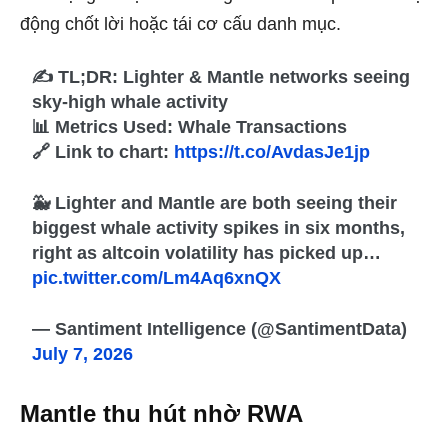
động chốt lời hoặc tái cơ cấu danh mục.
✍️ TL;DR: Lighter & Mantle networks seeing
sky-high whale activity
📊 Metrics Used: Whale Transactions
🔗 Link to chart:
https://t.co/AvdasJe1jp
🐳 Lighter and Mantle are both seeing their
biggest whale activity spikes in six months,
right as altcoin volatility has picked up…
pic.twitter.com/Lm4Aq6xnQX
— Santiment Intelligence (@SantimentData)
July 7, 2026
Mantle thu hút nhờ RWA