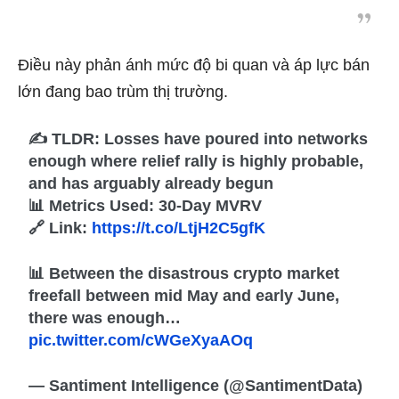
Điều này phản ánh mức độ bi quan và áp lực bán
lớn đang bao trùm thị trường.
✍️ TLDR: Losses have poured into networks
enough where relief rally is highly probable,
and has arguably already begun
📊 Metrics Used: 30-Day MVRV
🔗 Link:
https://t.co/LtjH2C5gfK
📊 Between the disastrous crypto market
freefall between mid May and early June,
there was enough…
pic.twitter.com/cWGeXyaAOq
— Santiment Intelligence (@SantimentData)