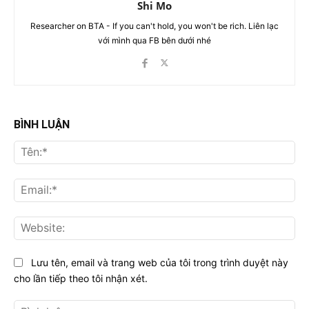
Shi Mo
Researcher on BTA - If you can't hold, you won't be rich. Liên lạc
với mình qua FB bên dưới nhé
BÌNH LUẬN
Tên
Ema
Web
Lưu tên, email và trang web của tôi trong trình duyệt này
cho lần tiếp theo tôi nhận xét.