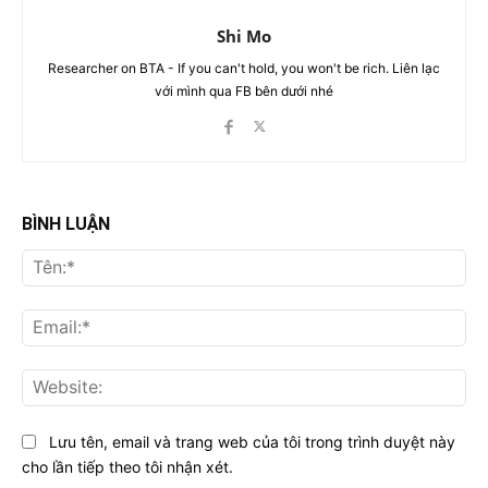
Shi Mo
Researcher on BTA - If you can't hold, you won't be rich. Liên lạc
với mình qua FB bên dưới nhé
BÌNH LUẬN
Tên
Ema
Web
Lưu tên, email và trang web của tôi trong trình duyệt này
cho lần tiếp theo tôi nhận xét.