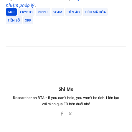
nhiệm pháp lý
.
TAGS
CRYPTO
RIPPLE
SCAM
TIỀN ẢO
TIỀN MÃ HÓA
TIỀN SỐ
XRP
Shi Mo
Researcher on BTA - If you can't hold, you won't be rich. Liên lạc
với mình qua FB bên dưới nhé