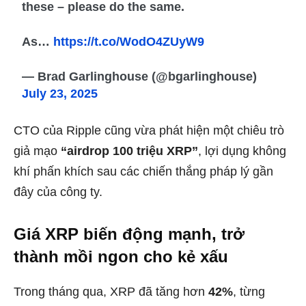
these – please do the same.
As…
https://t.co/WodO4ZUyW9
— Brad Garlinghouse (@bgarlinghouse)
July 23, 2025
CTO của Ripple cũng vừa phát hiện một chiêu trò
giả mạo
“airdrop 100 triệu XRP”
, lợi dụng không
khí phấn khích sau các chiến thắng pháp lý gần
đây của công ty.
Giá XRP biến động mạnh, trở
thành mồi ngon cho kẻ xấu
Trong tháng qua, XRP đã tăng hơn
42%
, từng