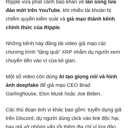
Ripple vừa phát cảnh báo khẩn về
làn sóng lừa
đảo mới trên YouTube
, khi nhiều tài khoản bị
chiếm quyền kiểm soát và
giả mạo thành kênh
chính thức của Ripple
.
Những kênh này đăng tải video giả mạo các
chương trình “tặng quà” XRP nhằm dụ người xem
chuyển tiền vào ví của kẻ gian.
Một số video còn dùng
AI tạo giọng nói và hình
ảnh deepfake
để giả mạo CEO Brad
Garlinghouse, Elon Musk hoặc Joe Biden.
Các thủ đoạn tinh vi khác bao gồm: tuyển dụng giả
trên Discord, dụ người dùng click vào link độc hại,
hay giả vờ phỏng vấn rồi thêm địa chỉ ví lừa đảo