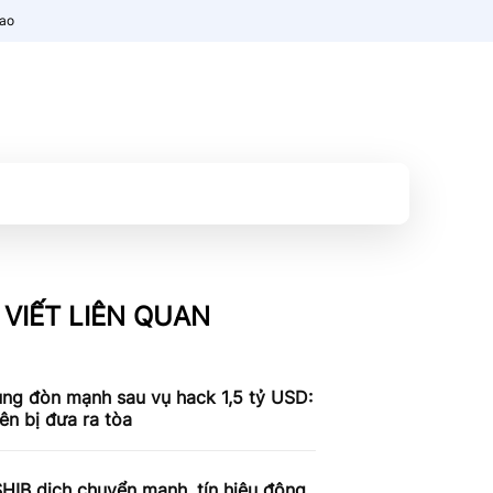
nao
 VIẾT LIÊN QUAN
ung đòn mạnh sau vụ hack 1,5 tỷ USD:
iên bị đưa ra tòa
SHIB dịch chuyển mạnh, tín hiệu động