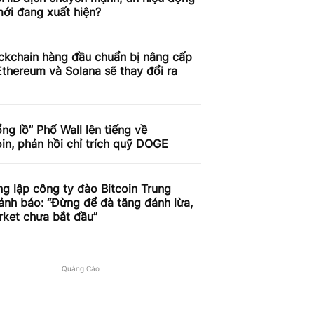
ới đang xuất hiện?
ckchain hàng đầu chuẩn bị nâng cấp
thereum và Solana sẽ thay đổi ra
ng lồ” Phố Wall lên tiếng về
n, phản hồi chỉ trích quỹ DOGE
g lập công ty đào Bitcoin Trung
nh báo: “Đừng để đà tăng đánh lừa,
rket chưa bắt đầu”
Quảng Cáo