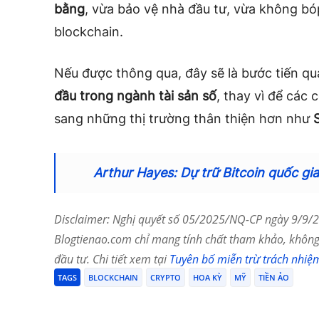
bằng
, vừa bảo vệ nhà đầu tư, vừa không bó
blockchain.
Nếu được thông qua, đây sẽ là bước tiến q
đầu trong ngành tài sản số
, thay vì để các 
sang những thị trường thân thiện hơn như
Arthur Hayes: Dự trữ Bitcoin quốc gia
Disclaimer: Nghị quyết số 05/2025/NQ-CP ngày 9/9/20
Blogtienao.com chỉ mang tính chất tham khảo, không 
đầu tư. Chi tiết xem tại
Tuyên bố miễn trừ trách nhiệ
TAGS
BLOCKCHAIN
CRYPTO
HOA KỲ
MỸ
TIỀN ẢO
Chia Sẻ