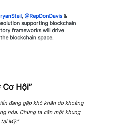
yanSteil
,
@RepDonDavis
&
solution supporting blockchain
atory frameworks will drive
n the blockchain space.
 Cơ Hội”
triển đang gặp khó khăn do khoảng
àng hóa. Chúng ta cần một khung
 tại Mỹ.”