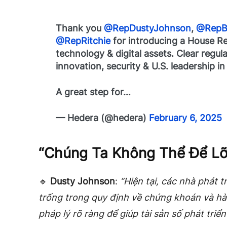
Thank you
@RepDustyJohnson
,
@RepBr
@RepRitchie
for introducing a House Re
technology & digital assets. Clear regul
innovation, security & U.S. leadership i
A great step for…
— Hedera (@hedera)
February 6, 2025
“Chúng Ta Không Thể Để Lỡ
🔹
Dusty Johnson
:
“Hiện tại, các nhà phát 
trống trong quy định về chứng khoán và h
pháp lý rõ ràng để giúp tài sản số phát triển