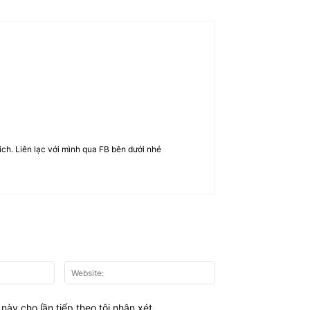
rich. Liên lạc với mình qua FB bên dưới nhé
Email:*
Website:
này cho lần tiếp theo tôi nhận xét.