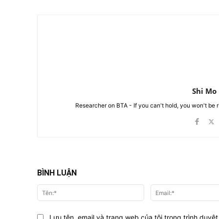
Shi Mo
Researcher on BTA - If you can't hold, you won't be 
BÌNH LUẬN
Tên:*
Lưu tên, email và trang web của tôi trong trình duyệt 