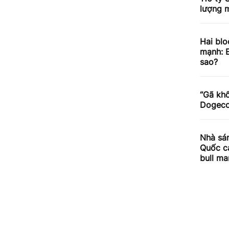
lượng m
Hai blo
mạnh: E
sao?
“Gã khổ
Dogecoi
Nhà sán
Quốc cả
bull ma