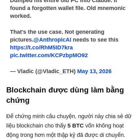
Dumped his entire old PC into Claude. It
found a forgotten wallet file. Old mnemonic
worked.
That's the use case. Not generating
pictures.
@AnthropicAI
needs to see this
https://t.co/RhM5ID7kra
pic.twitter.com/KCPzbpMO92
— Vladic (@Vladic_ETH)
May 13, 2026
Blockchain được dùng làm bằng
chứng
Để chứng minh câu chuyện, người này chia sẻ dữ
liệu blockchain cho thấy
5 BTC
vốn không hoạt
động trong hơn một thập kỷ đã được di chuyển.