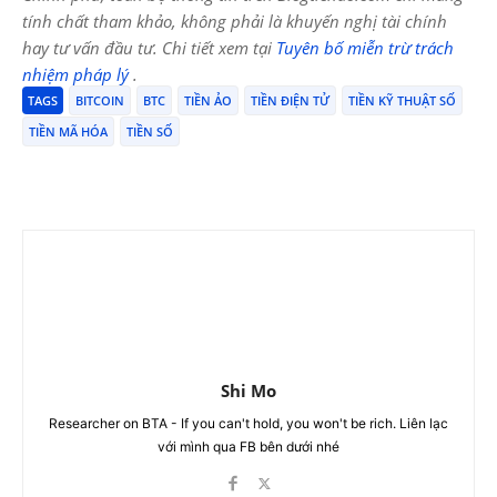
tính chất tham khảo, không phải là khuyến nghị tài chính
hay tư vấn đầu tư. Chi tiết xem tại
Tuyên bố miễn trừ trách
nhiệm pháp lý
.
TAGS
BITCOIN
BTC
TIỀN ẢO
TIỀN ĐIỆN TỬ
TIỀN KỸ THUẬT SỐ
TIỀN MÃ HÓA
TIỀN SỐ
Shi Mo
Researcher on BTA - If you can't hold, you won't be rich. Liên lạc
với mình qua FB bên dưới nhé